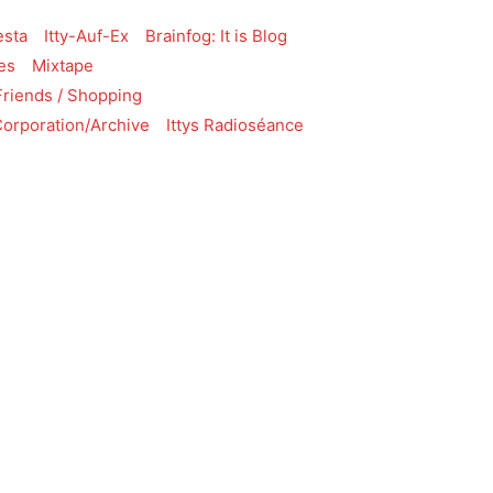
esta
Itty-Auf-Ex
Brainfog: It is Blog
res
Mixtape
Friends / Shopping
Corporation/Archive
Ittys Radioséance