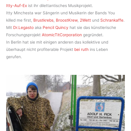
Itty-Auf-Ex
ist ihr dilettantisches Musikprojekt.
Itty Minchesta war Sängerin und Musikerin der Bands You
killed me first,
Brustkrebs
,
BroostKrew
,
2Wett
und
Schrankaffe
.
Mit
Dr.Legasto
aka
Pencil Quincy
hat sie das künstlerische
Forschungsprojekt
AtomicTitCorporation
gegründet.
In Berlin hat sie mit einigen anderen das kollektive und
überhaupt nicht profiterable Projekt
bei ruth
ins Leben
gerufen.